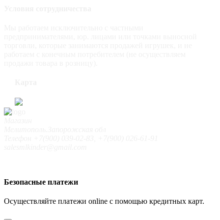
Условия сотрудничества
Мы работаем исключительно с частными
предпринимателями, юр. лицами или точками выносной
торговли, которые занимаются продажей игрушек, и не
работаем с конечным потребителем (не осуществляем
продажи товара в розницу).
Карта
Магазин
Мелитополь.Запорожская обл
Телефон +7(900) 039-02-83, +7(900) 026-61-91
salesmlkinder@gmail.com
Безопасные платежи
Осуществляйте платежи online с помощью кредитных карт.