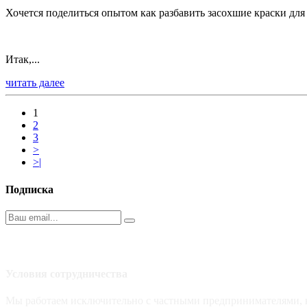
Хочется поделиться опытом как разбавить засохшие краски для
Итак,...
читать далее
1
2
3
>
>|
Подписка
Условия сотрудничества
Мы работаем исключительно с частными предпринимателями, ю