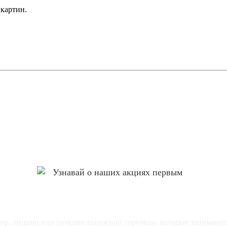
 картин.
Узнавай о наших акциях первым
р. лицами или точками выносной торговли, которые занимаютс