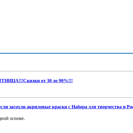
НИЦА!!!Скидки от 30 до 90%!!!
если засохли акриловые краски с Набора для творчества и Ро
дной основе.